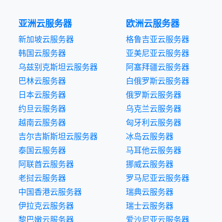
亚洲云服务器
欧洲云服务器
新加坡云服务器
格鲁吉亚云服务器
韩国云服务器
亚美尼亚云服务器
乌兹别克斯坦云服务器
阿塞拜疆云服务器
巴林云服务器
白俄罗斯云服务器
日本云服务器
俄罗斯云服务器
约旦云服务器
乌克兰云服务器
越南云服务器
匈牙利云服务器
吉尔吉斯斯坦云服务器
冰岛云服务器
泰国云服务器
马耳他云服务器
阿联酋云服务器
挪威云服务器
老挝云服务器
罗马尼亚云服务器
中国香港云服务器
瑞典云服务器
伊拉克云服务器
瑞士云服务器
黎巴嫩云服务器
爱沙尼亚云服务器