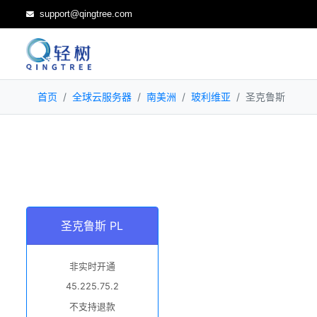
support@qingtree.com
首页
全球云服务器
南美洲
玻利维亚
圣克鲁斯
圣克鲁斯 PL
非实时开通
45.225.75.2
不支持退款