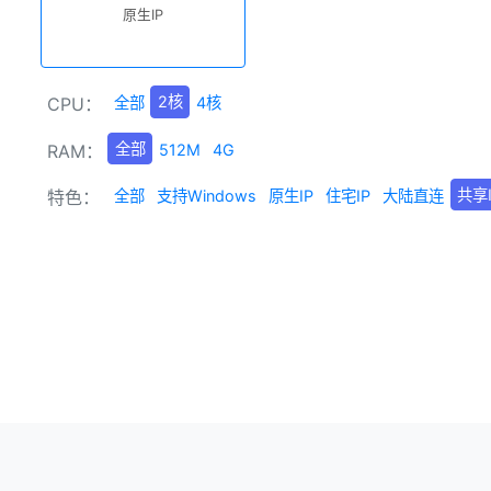
原生IP
2核
CPU：
全部
4核
全部
RAM：
512M
4G
共享
特色：
全部
支持Windows
原生IP
住宅IP
大陆直连