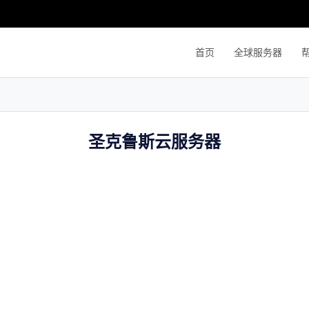
首页
全球服务器
圣克鲁斯云服务器