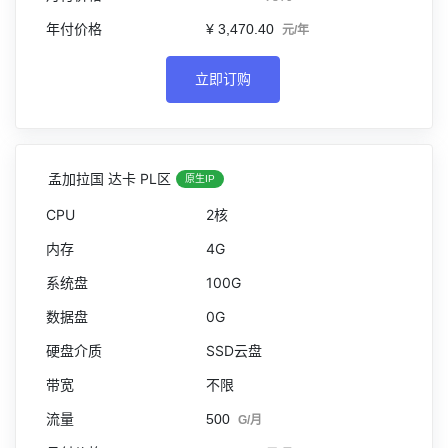
¥ 3,470.40
元/年
立即订购
孟加拉国 达卡 PL区
原生IP
2核
4G
100G
0G
SSD云盘
不限
500
G/月