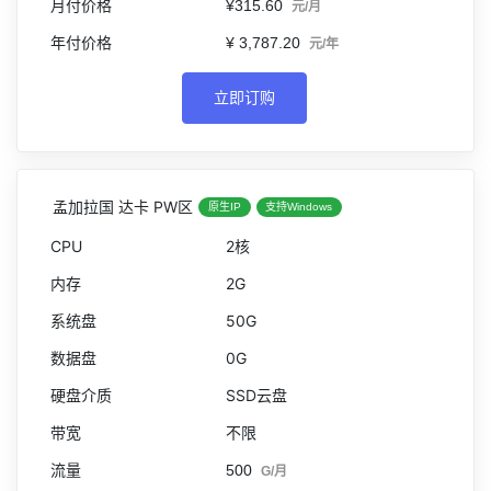
¥315.60
元/月
¥ 3,787.20
元/年
立即订购
孟加拉国 达卡 PW区
原生IP
支持Windows
2核
2G
50G
0G
SSD云盘
不限
500
G/月