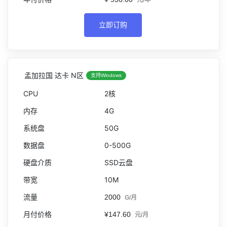
元/年
立即订购
孟加拉国 达卡 N区
支持Windows
2核
4G
50G
0-500G
SSD云盘
10M
2000
G/月
¥147.60
元/月