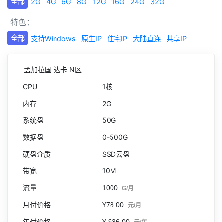
全部
2G
4G
6G
8G
12G
16G
24G
32G
特色：
全部
支持Windows
原生IP
住宅IP
大陆直连
共享IP
孟加拉国 达卡 N区
1核
2G
50G
0-500G
SSD云盘
10M
1000
G/月
¥78.00
元/月
¥ 936.00