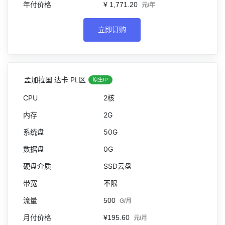
¥ 1,771.20
元/年
立即订购
孟加拉国 达卡 PL区
原生IP
2核
2G
50G
0G
SSD云盘
不限
500
G/月
¥195.60
元/月