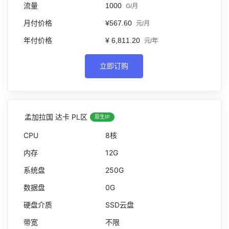
1000
G/月
¥567.60
元/月
¥ 6,811.20
元/年
立即订购
孟加拉国 达卡 PL区
原生IP
8核
12G
250G
0G
SSD云盘
不限