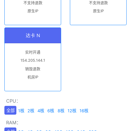
不支持退款
不支持退款
原生IP
原生IP
达卡 N
实时开通
154.205.144.1
销毁退款
机房IP
CPU：
全部
1核
2核
4核
6核
8核
12核
16核
RAM：