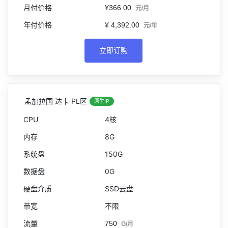
¥366.00
元/月
¥ 4,392.00
元/年
立即订购
孟加拉国 达卡 PL区
原生IP
4核
8G
150G
0G
SSD云盘
不限
750
G/月