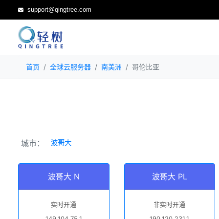
support@qingtree.com
首页
全球云服务器
南美洲
哥伦比亚
城市：
波哥大
波哥大 N
波哥大 PL
实时开通
非实时开通
149.104.75.1
190.120.231.1