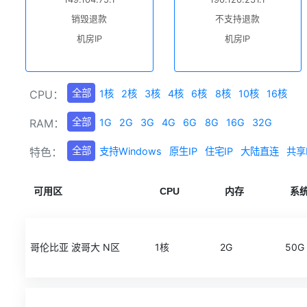
销毁退款
不支持退款
机房IP
机房IP
全部
CPU：
1核
2核
3核
4核
6核
8核
10核
16核
全部
RAM：
1G
2G
3G
4G
6G
8G
16G
32G
全部
特色：
支持Windows
原生IP
住宅IP
大陆直连
共享
可用区
CPU
内存
系
哥伦比亚 波哥大 N区
1核
2G
50G