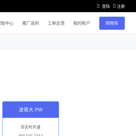
登陆
注册
购物车
帮助中心
推广返利
工单反馈
我的账户
波哥大 PW
非实时开通
190.120.231.1