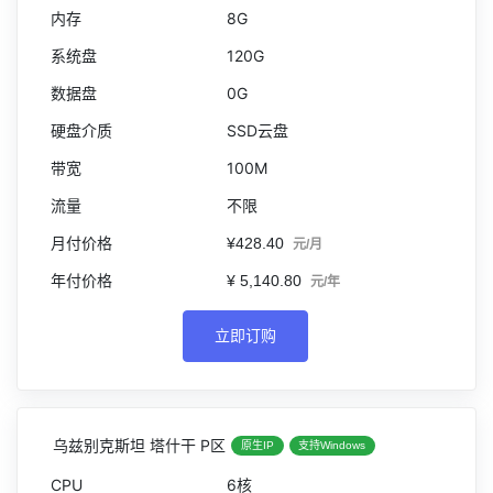
8G
120G
0G
SSD云盘
100M
不限
¥428.40
元/月
¥ 5,140.80
元/年
立即订购
乌兹别克斯坦 塔什干 P区
原生IP
支持Windows
6核