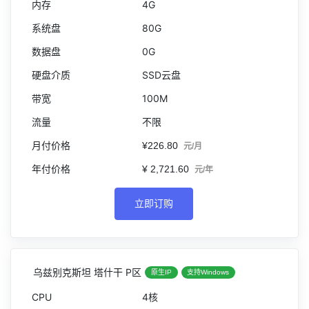
4G
80G
0G
SSD云盘
100M
不限
¥226.80
元/月
¥ 2,721.60
元/年
立即订购
乌兹别克斯坦 塔什干 P区
原生IP
支持Windows
4核