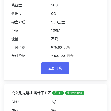
20G
0G
SSD云盘
100M
不限
¥75.60
元/月
¥ 907.20
元/年
立即订购
乌兹别克斯坦 塔什干 P区
原生IP
支持Windows
2核
2G