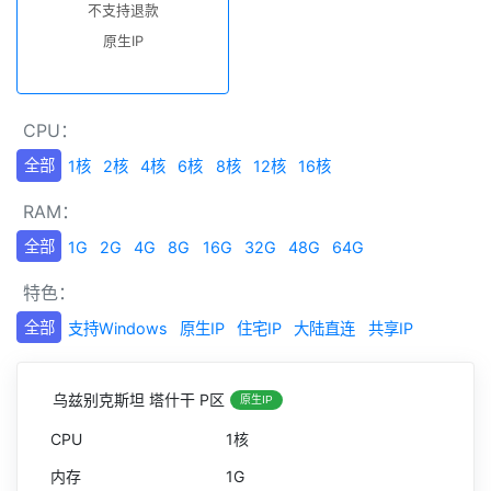
不支持退款
原生IP
CPU：
全部
1核
2核
4核
6核
8核
12核
16核
RAM：
全部
1G
2G
4G
8G
16G
32G
48G
64G
特色：
全部
支持Windows
原生IP
住宅IP
大陆直连
共享IP
乌兹别克斯坦 塔什干 P区
原生IP
1核
1G