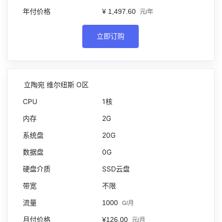
¥ 1,497.60
元/年
立即订购
立陶宛 维尔纽斯 O区
1核
2G
20G
0G
SSD云盘
不限
1000
G/月
¥126.00
元/月