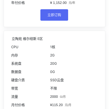
¥ 1,152.00
元/年
立即订购
立陶宛 维尔纽斯 E区
1核
2G
20G
0G
SSD云盘
不限
2000
G/月
¥115.20
元/月