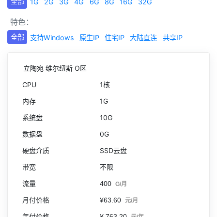
全部
1G
2G
3G
4G
6G
8G
16G
32G
特色：
全部
支持Windows
原生IP
住宅IP
大陆直连
共享IP
立陶宛 维尔纽斯 O区
1核
1G
10G
0G
SSD云盘
不限
400
G/月
¥63.60
元/月
¥ 763.20