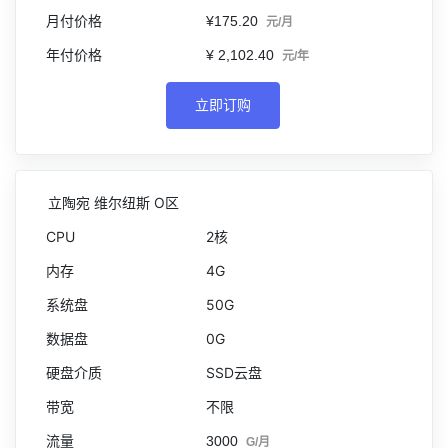
¥175.20
元/月
¥ 2,102.40
元/年
立即订购
立陶宛 维尔纽斯 O区
2核
4G
50G
0G
SSD云盘
不限
3000
G/月