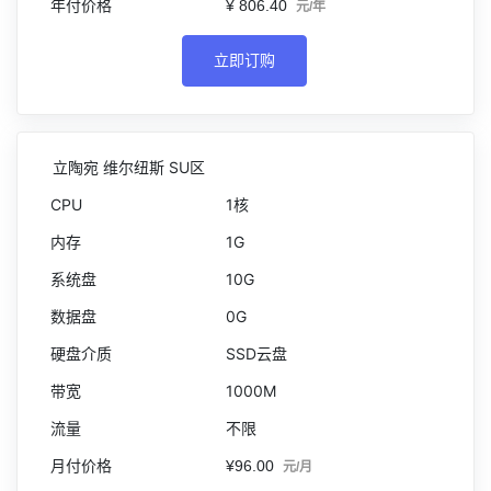
¥ 806.40
元/年
立即订购
立陶宛 维尔纽斯 SU区
1核
1G
10G
0G
SSD云盘
1000M
不限
¥96.00
元/月