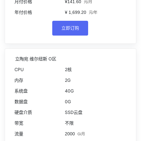
¥141.60
元/月
¥ 1,699.20
元/年
立即订购
立陶宛 维尔纽斯 O区
2核
2G
40G
0G
SSD云盘
不限
2000
G/月