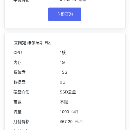
元/年
立即订购
立陶宛 维尔纽斯 E区
1核
1G
15G
0G
SSD云盘
不限
1000
G/月
¥67.20
元/月