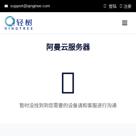
support@qingtree.com
登陆
注册
阿曼云服务器
暂时没找到到您需要的设备请和客服进行沟通