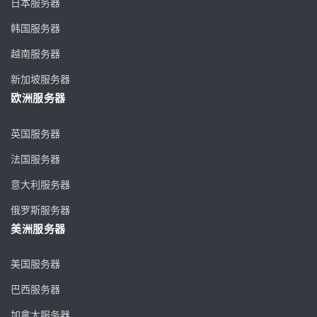
日本服务器
韩国服务器
越南服务器
新加坡服务器
欧洲服务器
英国服务器
法国服务器
意大利服务器
俄罗斯服务器
美洲服务器
美国服务器
巴西服务器
加拿大服务器