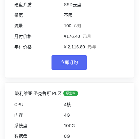
SSD云盘
不限
100
G/月
¥176.40
元/月
¥ 2,116.80
元/年
立即订购
玻利维亚 圣克鲁斯 PL区
原生IP
4核
4G
100G
0G