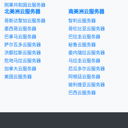
刚果共和国云服务器
北美洲云服务器
南美洲云服务器
哥斯达黎加云服务器
智利云服务器
墨西哥云服务器
哥伦比亚云服务器
巴拿马云服务器
巴拉圭云服务器
萨尔瓦多云服务器
秘鲁云服务器
洪都拉斯云服务器
委内瑞拉云服务器
危地马拉云服务器
乌拉圭云服务器
加拿大云服务器
厄瓜多尔云服务器
美国云服务器
阿根廷云服务器
玻利维亚云服务器
巴西云服务器