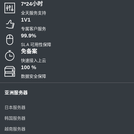
7*24小时
全天服务支持
1V1
专属客户服务
99.9%
SLA 可用性保障
免备案
快速接入上云
100 %
数据安全保障
亚洲服务器
日本服务器
韩国服务器
越南服务器