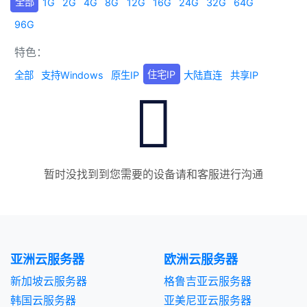
全部
1G
2G
4G
8G
12G
16G
24G
32G
64G
96G
特色：
住宅IP
全部
支持Windows
原生IP
大陆直连
共享IP
暂时没找到到您需要的设备请和客服进行沟通
亚洲云服务器
欧洲云服务器
新加坡云服务器
格鲁吉亚云服务器
韩国云服务器
亚美尼亚云服务器