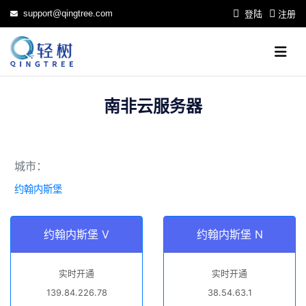
support@qingtree.com
登陆
注册
南非云服务器
城市：
约翰内斯堡
约翰内斯堡 V
约翰内斯堡 N
实时开通
实时开通
139.84.226.78
38.54.63.1