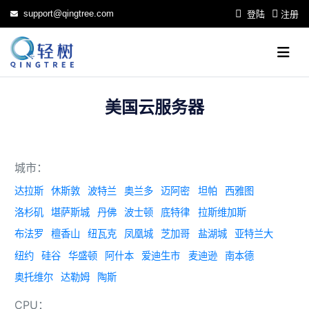
support@qingtree.com
登陆
注册
美国云服务器
城市：
达拉斯
休斯敦
波特兰
奥兰多
迈阿密
坦帕
西雅图
洛杉矶
堪萨斯城
丹佛
波士顿
底特律
拉斯维加斯
布法罗
檀香山
纽瓦克
凤凰城
芝加哥
盐湖城
亚特兰大
纽约
硅谷
华盛顿
阿什本
爱迪生市
麦迪逊
南本德
奥托维尔
达勒姆
陶斯
CPU：