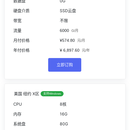
0G
SSD云盘
不限
6000
G/月
¥574.80
元/月
¥ 6,897.60
元/年
立即订购
美国 纽约 X区
支持Windows
8核
16G
80G