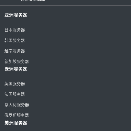
亚洲服务器
日本服务器
韩国服务器
越南服务器
新加坡服务器
欧洲服务器
英国服务器
法国服务器
意大利服务器
俄罗斯服务器
美洲服务器