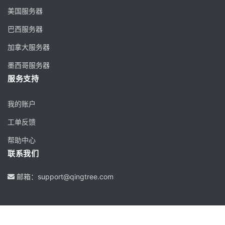
美国服务器
巴西服务器
加拿大服务器
墨西哥服务器
服务支持
我的账户
工单反馈
帮助中心
联系我们
邮箱：support@qingtree.com