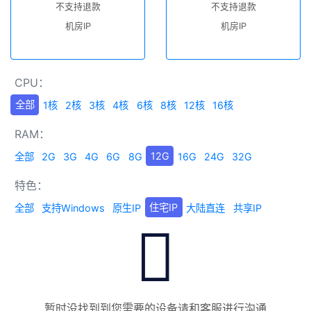
不支持退款
不支持退款
机房IP
机房IP
CPU：
全部
1核
2核
3核
4核
6核
8核
12核
16核
RAM：
12G
全部
2G
3G
4G
6G
8G
16G
24G
32G
特色：
住宅IP
全部
支持Windows
原生IP
大陆直连
共享IP
暂时没找到到您需要的设备请和客服进行沟通