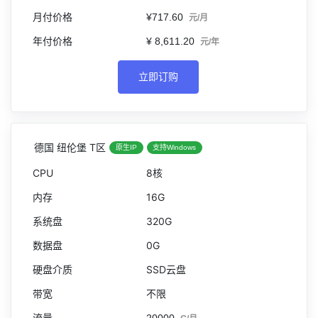
¥717.60
元/月
¥ 8,611.20
元/年
立即订购
德国 纽伦堡 T区
原生IP
支持Windows
8核
16G
320G
0G
SSD云盘
不限
20000