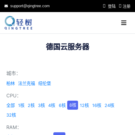
support@qingtree.com
登陆
注册
德国云服务器
城市：
柏林
法兰克福
纽伦堡
CPU：
8核
全部
1核
2核
3核
4核
6核
12核
16核
24核
32核
RAM：