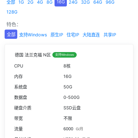
16G
全部
1G
2G
4G
8G
24G
32G
64G
96G
128G
特色：
全部
支持Windows
原生IP
住宅IP
大陆直连
共享IP
德国 法兰克福 N区
支持Windows
8核
16G
50G
0-500G
SSD云盘
不限
6000
G/月