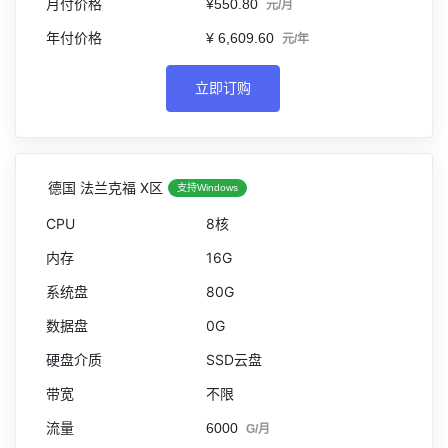
¥550.80
元/月
¥ 6,609.60
元/年
立即订购
德国 法兰克福 X区
支持Windows
8核
16G
80G
0G
SSD云盘
不限
6000
G/月