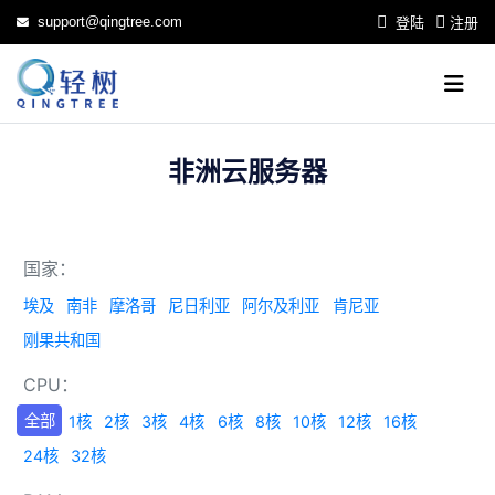
support@qingtree.com
登陆
注册
非洲云服务器
国家：
埃及
南非
摩洛哥
尼日利亚
阿尔及利亚
肯尼亚
刚果共和国
CPU：
全部
1核
2核
3核
4核
6核
8核
10核
12核
16核
24核
32核