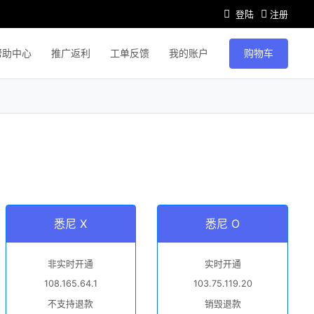
登陆
注册
购物车
帮助中心
推广返利
工单反馈
我的账户
悉尼 X
悉尼 O
非实时开通
实时开通
108.165.64.1
103.75.119.20
不支持退款
销毁退款