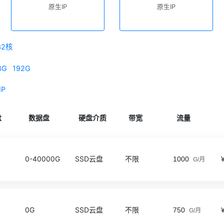
原生IP
原生IP
32核
8G
192G
IP
盘
数据盘
硬盘介质
带宽
流量
0-40000G
SSD云盘
不限
1000
G/月
0G
SSD云盘
不限
750
G/月