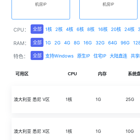
机房IP
机房IP
全部
CPU：
1核
2核
4核
6核
8核
16核
20核
24核
全部
RAM：
1G
2G
4G
8G
16G
32G
64G
96G
12
全部
特色：
支持Windows
原生IP
住宅IP
大陆直连
共享
可用区
CPU
内存
系统
澳大利亚 悉尼 V区
1核
1G
25G
澳大利亚 悉尼 X区
1核
1G
10G