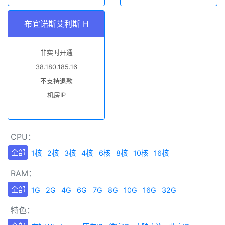
布宜诺斯艾利斯 H
非实时开通
38.180.185.16
不支持退款
机房IP
CPU：
全部
1核
2核
3核
4核
6核
8核
10核
16核
RAM：
全部
1G
2G
4G
6G
7G
8G
10G
16G
32G
特色：