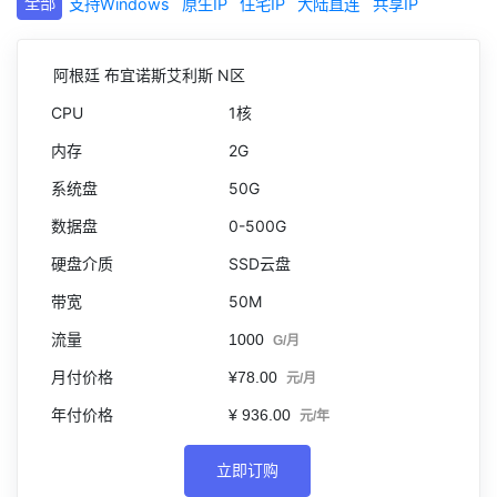
全部
支持Windows
原生IP
住宅IP
大陆直连
共享IP
阿根廷 布宜诺斯艾利斯 N区
1核
2G
50G
0-500G
SSD云盘
50M
1000
G/月
¥78.00
元/月
¥ 936.00
元/年
立即订购