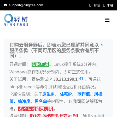
support@qingtree.com
登陆
注册
订购云服务器后，即表示您已理解并同意以下
服务条款（不同可用区的服务条款会有所不
同）：
开通时间：
。Linux操作系统3分钟内，
实时开通
Windows操作系统5分钟内，即可正式使用。
关于试用： 提供测试IP
，可通过
38.213.199.1
ping和tracert等命令测试网络延迟和路由情况。
IP属性说明：关于
原生IP
、
住宅IP
、
欺诈值、风控
值、纯净度、黑名单
等IP属性， 以我司网站解释为
准，
。
若不认可请勿订购
退款规则：
，除非24小时
订购后不支持退款或更换