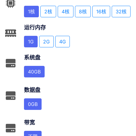
1核
2核
4核
8核
16核
32核
运行内存
1G
2G
4G
系统盘
40GB
数据盘
0GB
带宽